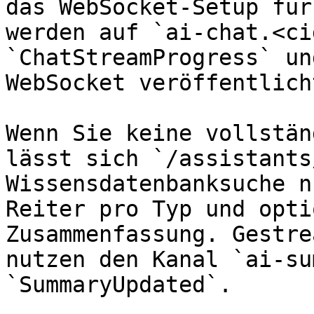
das WebSocket-Setup für
werden auf `ai-chat.<ci
`ChatStreamProgress` un
WebSocket veröffentlicht
Wenn Sie keine vollstän
lässt sich `/assistants
Wissensdatenbanksuche n
Reiter pro Typ und opti
Zusammenfassung. Gestre
nutzen den Kanal `ai-su
`SummaryUpdated`.
