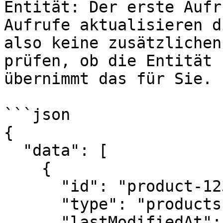
Entität: Der erste Aufr
Aufrufe aktualisieren d
also keine zusätzlichen
prüfen, ob die Entität 
übernimmt das für Sie.

```json

{

  "data": [

    {

      "id": "product-123",

      "type": "products",

      "lastModifiedAt": "2026-04-28T12:00:00Z",
