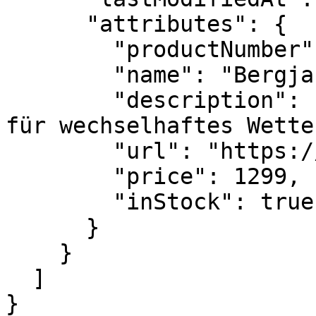
      "attributes": {

        "productNumber": "123",

        "name": "Bergjacke",

        "description": "Leichte Hardshell-Jacke 
für wechselhaftes Wetter
        "url": "https://example.com/products/123",

        "price": 1299,

        "inStock": true

      }

    }

  ]

}
