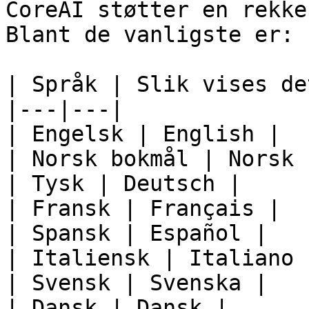
CoreAI støtter en rekke
Blant de vanligste er:

| Språk | Slik vises det
|---|---|

| Engelsk | English |

| Norsk bokmål | Norsk 
| Tysk | Deutsch |

| Fransk | Français |

| Spansk | Español |

| Italiensk | Italiano |
| Svensk | Svenska |

| Dansk | Dansk |
