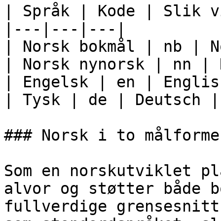
| Språk | Kode | Slik v
|---|---|---|

| Norsk bokmål | nb | N
| Norsk nynorsk | nn | 
| Engelsk | en | English
| Tysk | de | Deutsch |

### Norsk i to målformer
Som en norskutviklet pl
alvor og støtter både b
fullverdige grensesnitt