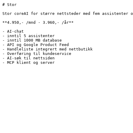
# Stor

Stor coreAI for større nettsteder med fem assistenter o
**4.950,- /mnd · 3.960,- /år**

- AI-chat

- inntil 5 assistenter

- inntil 1000 MB database

- API og Google Product Feed

- Handleliste integrert med nettbutikk

- Overføring til kundeservice

- AI-søk til nettsiden

- MCP klient og server