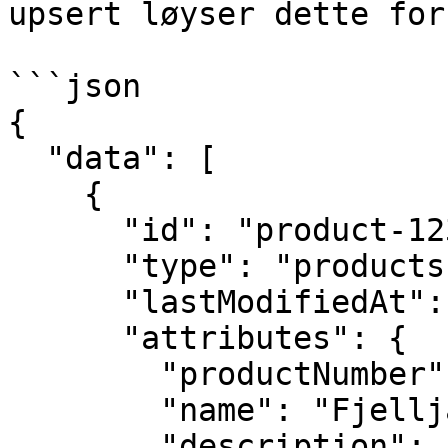
upsert løyser dette for
```json

{

  "data": [

    {

      "id": "product-123",

      "type": "products",

      "lastModifiedAt": "2026-04-28T12:00:00Z",

      "attributes": {

        "productNumber": "123",

        "name": "Fjelljakke",

        "description": "Lett skaljakke for 