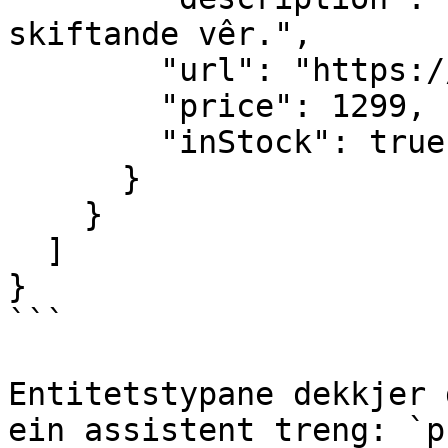
skiftande vêr.",

        "url": "https://example.com/products/123",

        "price": 1299,

        "inStock": true

      }

    }

  ]

}

```

Entitetstypane dekkjer 
ein assistent treng: `p