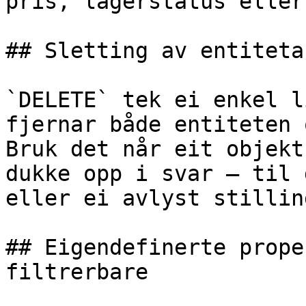
pris, lagerstatus eller
## Sletting av entitetar
`DELETE` tek ei enkel l
fjernar både entiteten 
Bruk det når eit objekt
dukke opp i svar — til 
eller ei avlyst stilling
## Eigendefinerte prope
filtrerbare
