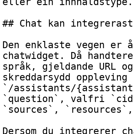
eller éin innhaldstype.

## Chat kan integrerast
Den enklaste vegen er å
chatwidget. Då handtere
språk, gjeldande URL og
skreddarsydd oppleving 
`/assistants/{assistant
`question`, valfri `cid
`sources`, `resources`,
Dersom du integrerer ch