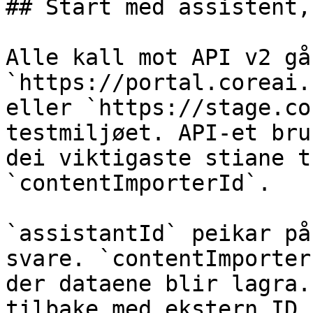
## Start med assistent,
Alle kall mot API v2 gå
`https://portal.coreai.
eller `https://stage.co
testmiljøet. API-et bru
dei viktigaste stiane t
`contentImporterId`.

`assistantId` peikar på
svare. `contentImporter
der dataene blir lagra.
tilbake med ekstern ID,