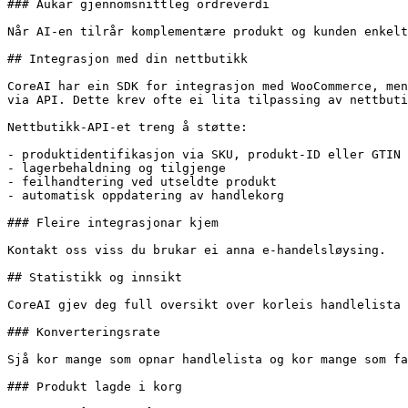
### Aukar gjennomsnittleg ordreverdi

Når AI-en tilrår komplementære produkt og kunden enkelt
## Integrasjon med din nettbutikk

CoreAI har ein SDK for integrasjon med WooCommerce, men
via API. Dette krev ofte ei lita tilpassing av nettbuti
Nettbutikk-API-et treng å støtte:

- produktidentifikasjon via SKU, produkt-ID eller GTIN

- lagerbehaldning og tilgjenge

- feilhandtering ved utseldte produkt

- automatisk oppdatering av handlekorg

### Fleire integrasjonar kjem

Kontakt oss viss du brukar ei anna e-handelsløysing.

## Statistikk og innsikt

CoreAI gjev deg full oversikt over korleis handlelista 
### Konverteringsrate

Sjå kor mange som opnar handlelista og kor mange som fa
### Produkt lagde i korg
