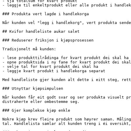
- sjå totalsum for kvart produkt

- leggje til enkeltprodukt eller alle produkt i handlek
### Produkta vert lagde i handlekorga

Når kunden vel "legg i handlekorg", vert produkta sende
## Kvifor handleliste aukar salet

### Reduserer friksjon i kjøpsprosessen

Tradisjonelt må kunden:

- lese produkttilrådinga for kvart produkt dei skal ha

- opne produktsida i ny fane for kvart produkt dei skal
- velje tal for kvart produkt dei skal ha

- leggje kvart produkt i handlekorga separat

Med handleliste gjer kunden alt dette i eitt steg, rett
### Utnyttar kjøpsimpulsen

Når kunden får eit godt svar og ser produkta visuelt pr
distraherte eller ombestemme seg.

### Gjer komplekse kjøp enkle

Nokre kjøp krev fleire produkt som høyrer saman. Måling
tal. Handlelista samlar alt kunden treng i éi oversikt,