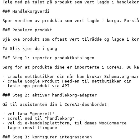
Følg med på talet på produkt som vert lagde i handlekor
### Handlekorgverdi

Spor verdien av produkta som vert lagde i korga. Forstå
### Populære produkt

Sjå kva produkt som oftast vert tilrådde og lagde i kor
## Slik kjem du i gang

### Steg 1: importer produktkatalogen

Sørg for at produkta dine er importerte i CoreAI. Du ka
- crawle nettbutikken din når han brukar Schema.org-mar
- crawle Google Product Feed-en til nettbutikken din

- laste opp produkt via API

### Steg 2: aktiver handlekorg-adapter

Gå til assistenten din i CoreAI-dashbordet:

- vel fana "generelt"

- scroll ned til "handlekorg"

- vel di e-handelsplattform, til dømes WooCommerce

- lagre innstillingane

### Steg 3: konfigurer integrasjonen
