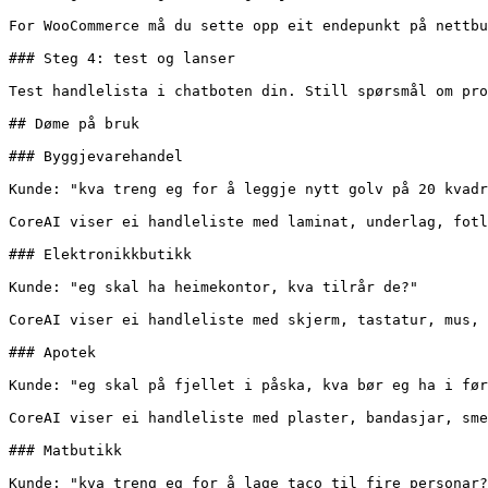
For WooCommerce må du sette opp eit endepunkt på nettbu
### Steg 4: test og lanser

Test handlelista i chatboten din. Still spørsmål om pro
## Døme på bruk

### Byggjevarehandel

Kunde: "kva treng eg for å leggje nytt golv på 20 kvadr
CoreAI viser ei handleliste med laminat, underlag, fotl
### Elektronikkbutikk

Kunde: "eg skal ha heimekontor, kva tilrår de?"

CoreAI viser ei handleliste med skjerm, tastatur, mus, 
### Apotek

Kunde: "eg skal på fjellet i påska, kva bør eg ha i før
CoreAI viser ei handleliste med plaster, bandasjar, sme
### Matbutikk

Kunde: "kva treng eg for å lage taco til fire personar?