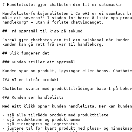
# Handleliste: gjer chatboten din til ei salsmaskin

Handleliste-funksjonaliteten i CoreAI er ei saumlaus br
måle eit soverom?" I staden for berre å liste opp produ
handlekorg" – utan å forlate chatvindauget.

## Frå spørsmål til kjøp på sekund

CoreAI gjer chatboten din til ein salskanal når kunden 
kunden kan gå rett frå svar til handlekorg.

## Slik fungerer det

### Kunden stiller eit spørsmål

Kunden spør om produkt, løysingar eller behov. Chatbote
### AI-en tilrår produkt

Chatboten svarar med produkttilrådingar basert på behov
### Kunden ser handlelista

Med eitt klikk opnar kunden handlelista. Her kan kunden
- sjå alle tilrådde produkt med produktbilete

- sjå produktnamn og produktnummer

- sjå einingspris og lagerstatus

- justere tal for kvart produkt med pluss- og minusknap