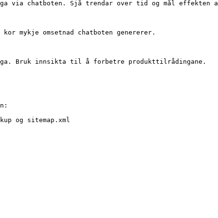
ga via chatboten. Sjå trendar over tid og mål effekten a
 kor mykje omsetnad chatboten genererer.

ga. Bruk innsikta til å forbetre produkttilrådingane.

n:

kup og sitemap.xml
