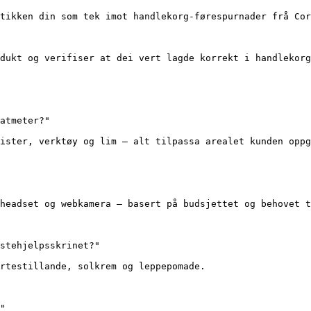
tikken din som tek imot handlekorg-førespurnader frå Cor
dukt og verifiser at dei vert lagde korrekt i handlekorg
atmeter?"

ister, verktøy og lim – alt tilpassa arealet kunden oppg
headset og webkamera – basert på budsjettet og behovet t
stehjelpsskrinet?"

rtestillande, solkrem og leppepomade.

"
