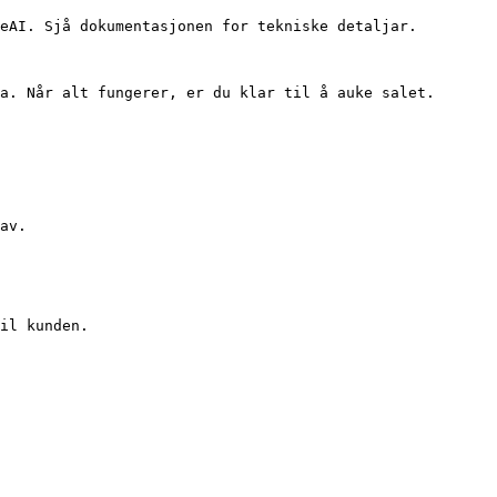
eAI. Sjå dokumentasjonen for tekniske detaljar.

a. Når alt fungerer, er du klar til å auke salet.

av.

il kunden.
