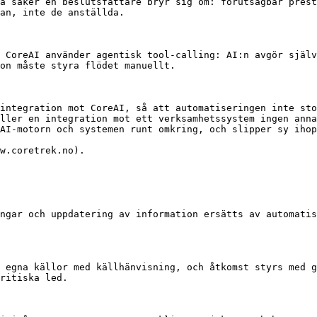
å saker en beslutsfattare bryr sig om: förutsägbar prest
an, inte de anställda.

 CoreAI använder agentisk tool-calling: AI:n avgör själv
on måste styra flödet manuellt.

integration mot CoreAI, så att automatiseringen inte sto
ller en integration mot ett verksamhetssystem ingen anna
AI-motorn och systemen runt omkring, och slipper sy ihop
w.coretrek.no).

ngar och uppdatering av information ersätts av automatis
 egna källor med källhänvisning, och åtkomst styrs med g
ritiska led.
