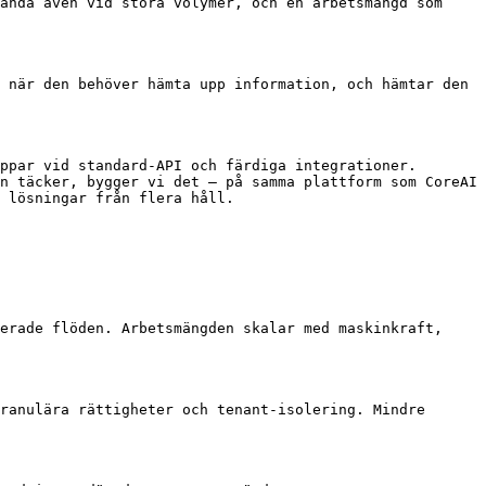
anda även vid stora volymer, och en arbetsmängd som 
 när den behöver hämta upp information, och hämtar den 
ppar vid standard-API och färdiga integrationer. 
n täcker, bygger vi det – på samma plattform som CoreAI 
 lösningar från flera håll.

erade flöden. Arbetsmängden skalar med maskinkraft, 
ranulära rättigheter och tenant-isolering. Mindre 