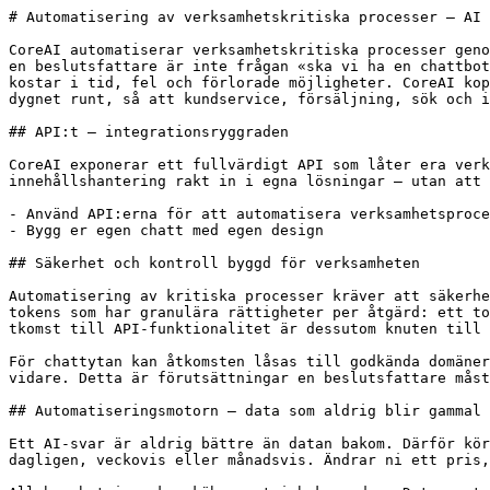
# Automatisering av verksamhetskritiska processer – AI 
CoreAI automatiserar verksamhetskritiska processer geno
en beslutsfattare är inte frågan «ska vi ha en chattbot
kostar i tid, fel och förlorade möjligheter. CoreAI kop
dygnet runt, så att kundservice, försäljning, sök och i
## API:t – integrationsryggraden

CoreAI exponerar ett fullvärdigt API som låter era verk
innehållshantering rakt in i egna lösningar – utan att 
- Använd API:erna för att automatisera verksamhetsproce
- Bygg er egen chatt med egen design

## Säkerhet och kontroll byggd för verksamheten

Automatisering av kritiska processer kräver att säkerhe
tokens som har granulära rättigheter per åtgärd: ett to
tkomst till API-funktionalitet är dessutom knuten till 
För chattytan kan åtkomsten låsas till godkända domäner
vidare. Detta är förutsättningar en beslutsfattare måst
## Automatiseringsmotorn – data som aldrig blir gammal

Ett AI-svar är aldrig bättre än datan bakom. Därför kör
dagligen, veckovis eller månadsvis. Ändrar ni ett pris,