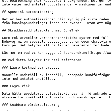
All bearbetning sker köbaserat i bakgrunden. Det ger tv
inte växer med antalet uppdateringar – maskinen tar und
## Agentisk automatisering

Det är här automatiseringen blir synlig på sista raden.
från kunskapsunderlaget innan den svarar – utan att någ
## Skräddarsydd utveckling med CoreTrek

CoreTrek utvecklar verksamhetskritiska system med full 
Behöver ni en specialanpassad agent, en egen chattyta e
körs på. Det betyder att ni får en leverantör för både 
Läs mer om vad vi kan bygga på [coretrek.no](https://ww
## Vad detta betyder för beslutsfattaren

### Lägre kostnad per process

Manuellt underhåll av innehåll, upprepade kundförfrågni
inte med antalet anställda.

### Lägre risk

Data hålls uppdaterad automatiskt, svar är förankrade i
utrymme för inaktuell information och mänskliga fel i k
### Snabbare värderealisering
