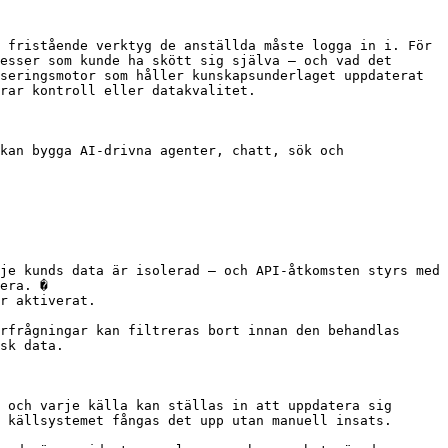
 fristående verktyg de anställda måste logga in i. För 
esser som kunde ha skött sig själva – och vad det 
seringsmotor som håller kunskapsunderlaget uppdaterat 
rar kontroll eller datakvalitet.

kan bygga AI-drivna agenter, chatt, sök och 
je kunds data är isolerad – och API-åtkomsten styrs med 
era. �

r aktiverat.

rfrågningar kan filtreras bort innan den behandlas 
sk data.

 och varje källa kan ställas in att uppdatera sig 
 källsystemet fångas det upp utan manuell insats.
