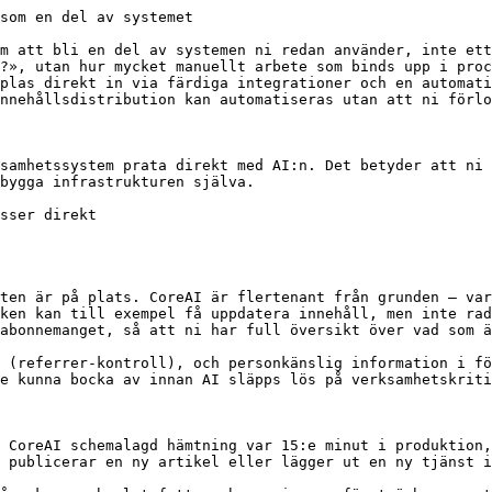
som en del av systemet

m att bli en del av systemen ni redan använder, inte ett
?», utan hur mycket manuellt arbete som binds upp i proc
plas direkt in via färdiga integrationer och en automati
nnehållsdistribution kan automatiseras utan att ni förlo
samhetssystem prata direkt med AI:n. Det betyder att ni 
bygga infrastrukturen själva.

sser direkt

ten är på plats. CoreAI är flertenant från grunden – var
ken kan till exempel få uppdatera innehåll, men inte rad
abonnemanget, så att ni har full översikt över vad som ä
 (referrer-kontroll), och personkänslig information i fö
e kunna bocka av innan AI släpps lös på verksamhetskriti
 CoreAI schemalagd hämtning var 15:e minut i produktion,
 publicerar en ny artikel eller lägger ut en ny tjänst i