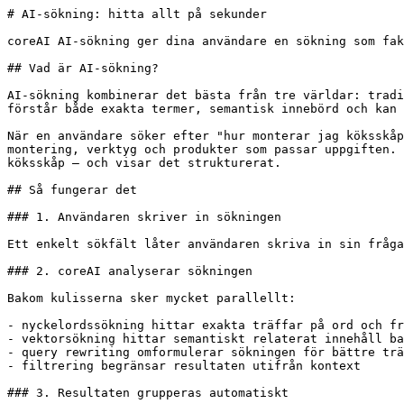
# AI-sökning: hitta allt på sekunder

coreAI AI-sökning ger dina användare en sökning som fak
## Vad är AI-sökning?

AI-sökning kombinerar det bästa från tre världar: tradi
förstår både exakta termer, semantisk innebörd och kan 
När en användare söker efter "hur monterar jag köksskåp
montering, verktyg och produkter som passar uppgiften. 
köksskåp – och visar det strukturerat.

## Så fungerar det

### 1. Användaren skriver in sökningen

Ett enkelt sökfält låter användaren skriva in sin fråga
### 2. coreAI analyserar sökningen

Bakom kulisserna sker mycket parallellt:

- nyckelordssökning hittar exakta träffar på ord och fr
- vektorsökning hittar semantiskt relaterat innehåll ba
- query rewriting omformulerar sökningen för bättre trä
- filtrering begränsar resultaten utifrån kontext

### 3. Resultaten grupperas automatiskt
