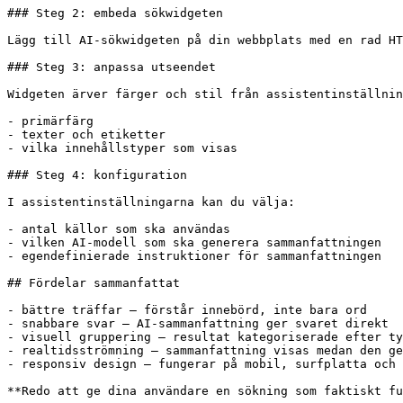
### Steg 2: embeda sökwidgeten

Lägg till AI-sökwidgeten på din webbplats med en rad HT
### Steg 3: anpassa utseendet

Widgeten ärver färger och stil från assistentinställnin
- primärfärg

- texter och etiketter

- vilka innehållstyper som visas

### Steg 4: konfiguration

I assistentinställningarna kan du välja:

- antal källor som ska användas

- vilken AI-modell som ska generera sammanfattningen

- egendefinierade instruktioner för sammanfattningen

## Fördelar sammanfattat

- bättre träffar – förstår innebörd, inte bara ord

- snabbare svar – AI-sammanfattning ger svaret direkt

- visuell gruppering – resultat kategoriserade efter ty
- realtidsströmning – sammanfattning visas medan den ge
- responsiv design – fungerar på mobil, surfplatta och 
**Redo att ge dina användare en sökning som faktiskt fu