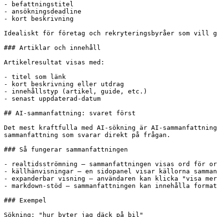
- befattningstitel

- ansökningsdeadline

- kort beskrivning

Idealiskt för företag och rekryteringsbyråer som vill g
### Artiklar och innehåll

Artikelresultat visas med:

- titel som länk

- kort beskrivning eller utdrag

- innehållstyp (artikel, guide, etc.)

- senast uppdaterad-datum

## AI-sammanfattning: svaret först

Det mest kraftfulla med AI-sökning är AI-sammanfattning
sammanfattning som svarar direkt på frågan.

### Så fungerar sammanfattningen

- realtidsströmning – sammanfattningen visas ord för or
- källhänvisningar – en sidopanel visar källorna samman
- expanderbar visning – användaren kan klicka "visa mer
- markdown-stöd – sammanfattningen kan innehålla format
### Exempel

Sökning: "hur byter jag däck på bil"
