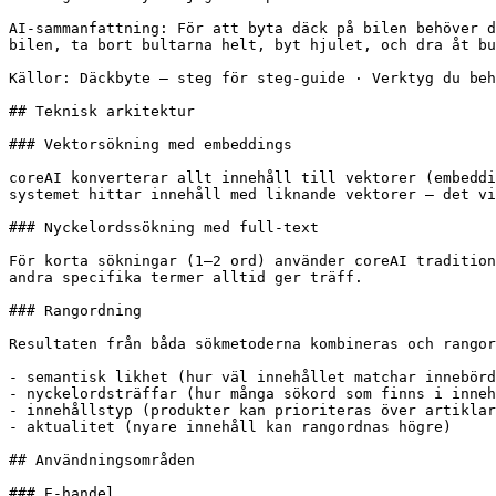
AI-sammanfattning: För att byta däck på bilen behöver d
bilen, ta bort bultarna helt, byt hjulet, och dra åt bu
Källor: Däckbyte – steg för steg-guide · Verktyg du beh
## Teknisk arkitektur

### Vektorsökning med embeddings

coreAI konverterar allt innehåll till vektorer (embeddi
systemet hittar innehåll med liknande vektorer – det vi
### Nyckelordssökning med full-text

För korta sökningar (1–2 ord) använder coreAI tradition
andra specifika termer alltid ger träff.

### Rangordning

Resultaten från båda sökmetoderna kombineras och rangor
- semantisk likhet (hur väl innehållet matchar innebörd
- nyckelordsträffar (hur många sökord som finns i inneh
- innehållstyp (produkter kan prioriteras över artiklar
- aktualitet (nyare innehåll kan rangordnas högre)

## Användningsområden

### E-handel
