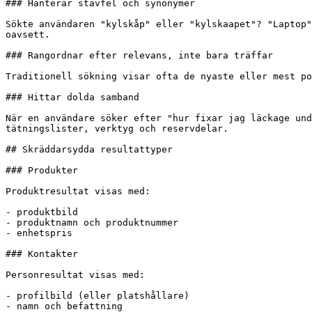
### Hanterar stavfel och synonymer

Sökte användaren "kylskåp" eller "kylskaapet"? "Laptop"
oavsett.

### Rangordnar efter relevans, inte bara träffar

Traditionell sökning visar ofta de nyaste eller mest po
### Hittar dolda samband

När en användare söker efter "hur fixar jag läckage und
tätningslister, verktyg och reservdelar.

## Skräddarsydda resultattyper

### Produkter

Produktresultat visas med:

- produktbild

- produktnamn och produktnummer

- enhetspris

### Kontakter

Personresultat visas med:

- profilbild (eller platshållare)

- namn och befattning
