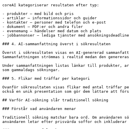
coreAI kategoriserar resultaten efter typ:

- produkter – med bild och pris

- artiklar – informationssidor och guider

- kontakter – personer med telefon och e-post

- dokument – PDF:er och andra filer

- evenemang – händelser med datum och plats

- jobbannonser – lediga tjänster med ansökningsdeadline

### 4. AI-sammanfattning överst i sökresultaten

Överst i sökresultaten visas en AI-genererad sammanfatt
Sammanfattningen strömmas i realtid medan den genereras
Under sammanfattningen listas länkar till produkter, ar
som gammaldags sökningar.

### 5. Flikar med träffar per kategori

Ovanför sökresultaten visas flikar med antal träffar pe
också en unik presentation som gör dem lättare att förs
## Varför AI-sökning slår traditionell sökning

### Förstår vad användaren menar

Traditionell sökning matchar bara ord. Om användaren sö
användaren letar efter prisvärda soffor och inkluderar 