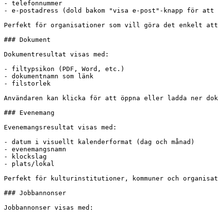
- telefonnummer

- e-postadress (dold bakom "visa e-post"-knapp för att 
Perfekt för organisationer som vill göra det enkelt att
### Dokument

Dokumentresultat visas med:

- filtypsikon (PDF, Word, etc.)

- dokumentnamn som länk

- filstorlek

Användaren kan klicka för att öppna eller ladda ner dok
### Evenemang

Evenemangsresultat visas med:

- datum i visuellt kalenderformat (dag och månad)

- evenemangsnamn

- klockslag

- plats/lokal

Perfekt för kulturinstitutioner, kommuner och organisat
### Jobbannonser

Jobbannonser visas med:
