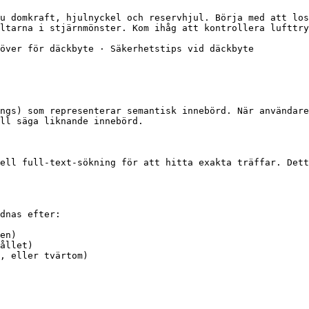
u domkraft, hjulnyckel och reservhjul. Börja med att los
ltarna i stjärnmönster. Kom ihåg att kontrollera lufttry
över för däckbyte · Säkerhetstips vid däckbyte

ngs) som representerar semantisk innebörd. När användare
ll säga liknande innebörd.

ell full-text-sökning för att hitta exakta träffar. Dett
dnas efter:

en)

ållet)

, eller tvärtom)
