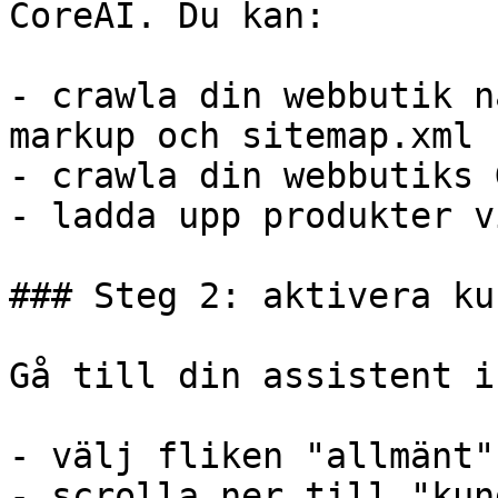
CoreAI. Du kan:

- crawla din webbutik n
markup och sitemap.xml

- crawla din webbutiks 
- ladda upp produkter v
### Steg 2: aktivera ku
Gå till din assistent i
- välj fliken "allmänt"

- scrolla ner till "kun